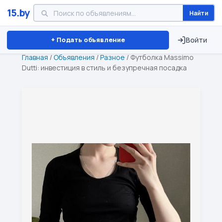
15.by
Найти
Минск
Витебск
Брест
⏱ ТОЛЬКО 15 ДНЕЙ
+ Подать объявление
Войти
Главная
/
Объявления
/
Разное
/
Футболка Massimo
Dutti: инвестиция в стиль и безупречная посадка