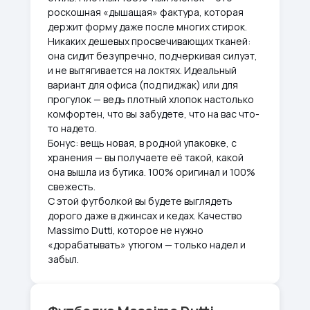
роскошная «дышащая» фактура, которая
держит форму даже после многих стирок.
Никаких дешевых просвечивающих тканей:
она сидит безупречно, подчеркивая силуэт,
и не вытягивается на локтях. Идеальный
вариант для офиса (под пиджак) или для
прогулок — ведь плотный хлопок настолько
комфортен, что вы забудете, что на вас что-
то надето.
Бонус: вещь новая, в родной упаковке, с
хранения — вы получаете её такой, какой
она вышла из бутика. 100% оригинал и 100%
свежесть.
С этой футболкой вы будете выглядеть
дорого даже в джинсах и кедах. Качество
Massimo Dutti, которое не нужно
«дорабатывать» утюгом — только надел и
забыл.