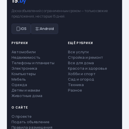
15
.by
Доска объявлений с ограниченным сроком — только свежие
предложения, не старше 15 дней.
iOS
Android
РУБРИКИ
ЕЩЁ РУБРИКИ
Автомобили
Все услуги
Недвижимость
Стройка и ремонт
Телефоны и планшеты
Все для дома
Электроника
Красота и здоровье
Компьютеры
Хобби и спорт
Мебель
Сад и огород
Одежда
Техника
Детям и мамам
Разное
Животные дома
О САЙТЕ
О проекте
Подать объявление
Правила размещения