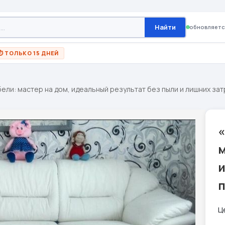
Найти
обновляетс
⏱ ТОЛЬКО 15 ДНЕЙ
ли: мастер на дом, идеальный результат без пыли и лишних зат
м
и
п
Ц