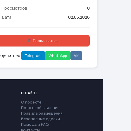
Просмотров:
0
Дата:
02.05.2026
Пожаловаться
оделиться:
Telegram
WhatsApp
VK
О САЙТЕ
О проекте
Подать объявление
Правила размещения
Безопасные сделки
Помощь и FAQ
Контакты