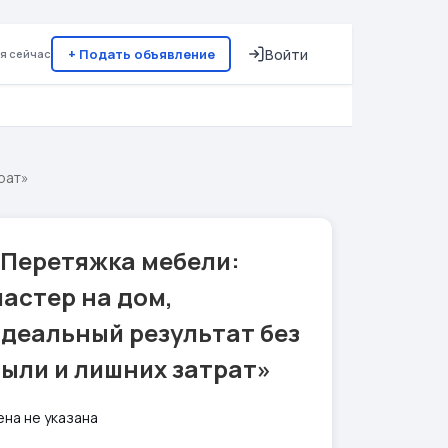
+ Подать объявление
Войти
я сейчас
рат»
«Перетяжка мебели:
астер на дом,
деальный результат без
ыли и лишних затрат»
ена не указана