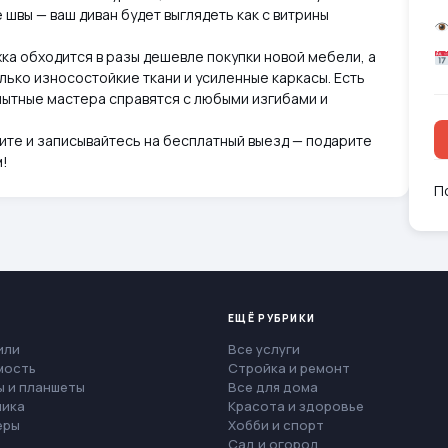
швы — ваш диван будет выглядеть как с витрины
ка обходится в разы дешевле покупки новой мебели, а
лько износостойкие ткани и усиленные каркасы. Есть
ытные мастера справятся с любыми изгибами и
ите и записывайтесь на бесплатный выезд — подарите
м!
П
ЕЩЁ РУБРИКИ
или
Все услуги
мость
Стройка и ремонт
 и планшеты
Все для дома
ника
Красота и здоровье
еры
Хобби и спорт
Сад и огород