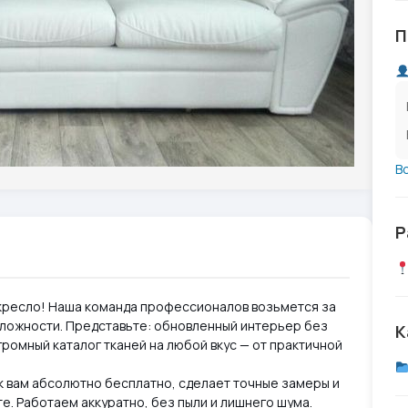
П
В
Р
 кресло! Наша команда профессионалов возьмется за
ложности. Представьте: обновленный интерьер без
К
громный каталог тканей на любой вкус — от практичной
 к вам абсолютно бесплатно, сделает точные замеры и
. Работаем аккуратно, без пыли и лишнего шума.