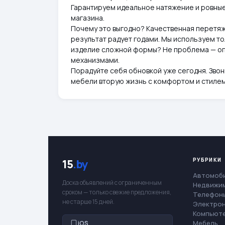
Гарантируем идеальное натяжение и ровные 
магазина.
Почему это выгодно? Качественная перетяж
результат радует годами. Мы используем то
изделие сложной формы? Не проблема — оп
механизмами.
Порадуйте себя обновкой уже сегодня. Звон
мебели вторую жизнь с комфортом и стиле
РУБРИКИ
15
.by
Автомоб
Доска объявлений с ограниченным
Недвижи
сроком — только свежие предложения,
Телефоны
не старше 15 дней.
Электро
Компьют
Мебель
iOS