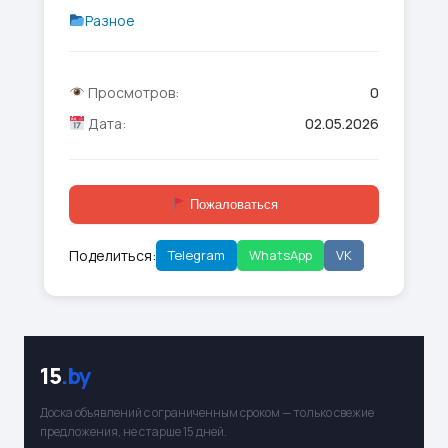
Разное
Просмотров:
0
Дата:
02.05.2026
Пожаловаться
Поделиться:
Telegram
WhatsApp
VK
15
.by
Доска объявлений с ограниченным сроком — только свежие
предложения, не старше 15 дней.