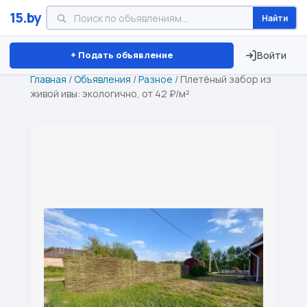
15.by
Найти
Минск
Витебск
Брест
⏱ ТОЛЬКО 15 ДНЕЙ
+ Подать объявление
Войти
Главная
/
Объявления
/
Разное
/
Плетёный забор из
живой ивы: экологично, от 42 ₽/м²