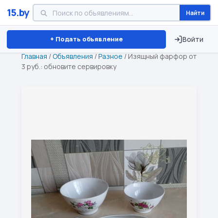
15.by
Найти
Минск
Витебск
Брест
⏱ ТОЛЬКО 15 ДНЕЙ
+ Подать объявление
Войти
Главная
/
Объявления
/
Разное
/
Изящный фарфор от
3 руб.: обновите сервировку