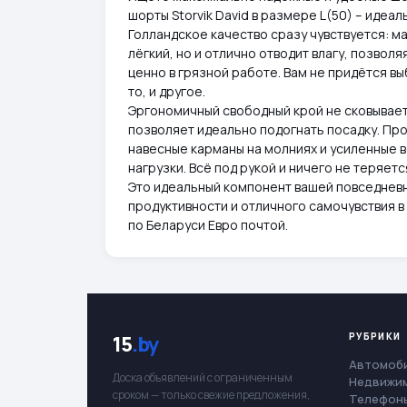
шорты Storvik David в размере L(50) – идеа
Голландское качество сразу чувствуется: м
лёгкий, но и отлично отводит влагу, позвол
ценно в грязной работе. Вам не придётся в
то, и другое.
Эргономичный свободный крой не сковывает
позволяет идеально подогнать посадку. Пр
навесные карманы на молниях и усиленные 
нагрузки. Всё под рукой и ничего не теряетс
Это идеальный компонент вашей повседневно
продуктивности и отличного самочувствия 
по Беларуси Евро почтой.
РУБРИКИ
15
.by
Автомоб
Доска объявлений с ограниченным
Недвижи
сроком — только свежие предложения,
Телефоны