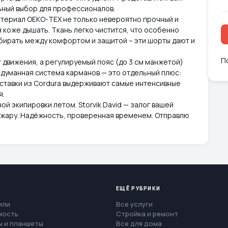
льный выбор для профессионалов.
атериал OEKO-TEX не только невероятно прочный и
яя коже дышать. Ткань легко чистится, что особенно
ыбирать между комфортом и защитой – эти шорты дают и
П
 движения, а регулируемый пояс (до 3 см манжетой)
одуманная система карманов — это отдельный плюс:
вставки из Cordura выдерживают самые интенсивные
я.
й экипировки летом. Storvik David — залог вашей
в жару. Надёжность, проверенная временем. Отправлю
ЕЩЁ РУБРИКИ
или
Все услуги
мость
Стройка и ремонт
 и планшеты
Все для дома