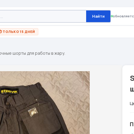
Найти
обновляетс
⏱ ТОЛЬКО 15 ДНЕЙ
рочные шорты для работы в жару.
S
ш
Ц
П