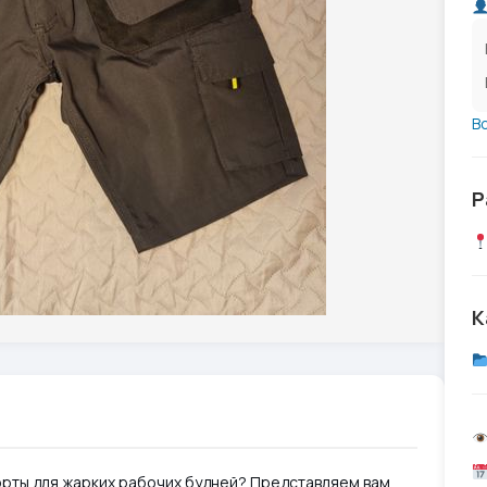
В
Р
К
рты для жарких рабочих будней? Представляем вам