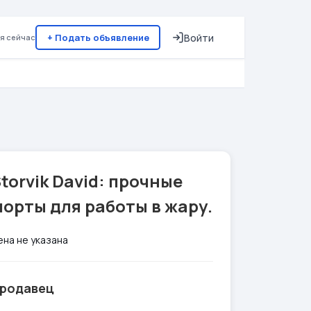
+ Подать объявление
Войти
я сейчас
torvik David: прочные
орты для работы в жару.
ена не указана
родавец