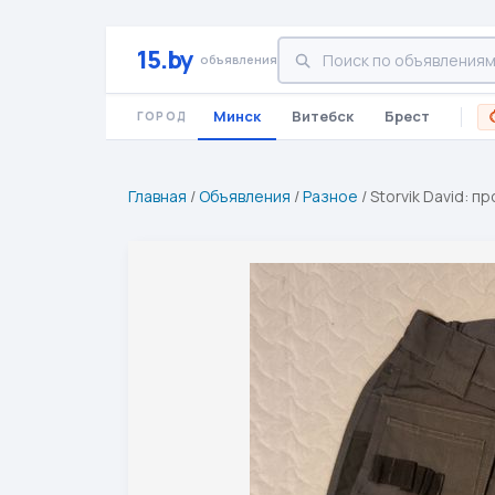
15.by
объявления
Минск
Витебск
Брест
ГОРОД
Главная
/
Объявления
/
Разное
/
Storvik David: п