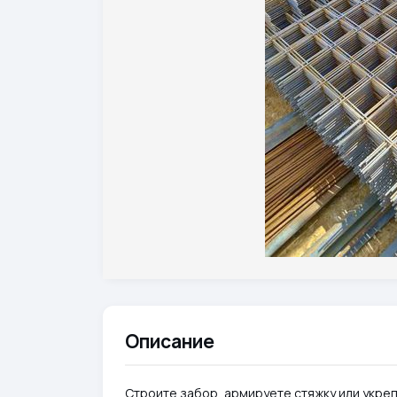
Описание
Строите забор, армируете стяжку или укре