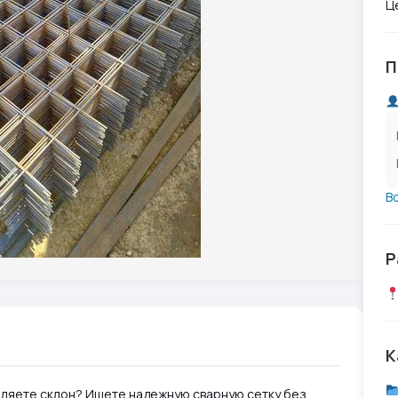
Ц
П
В
Р
К
пляете склон? Ищете надежную сварную сетку без