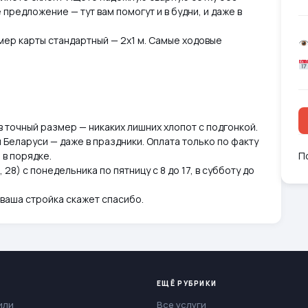
предложение — тут вам помогут и в будни, и даже в
Размер карты стандартный — 2х1 м. Самые ходовые
в точный размер — никаких лишних хлопот с подгонкой.
 Беларуси — даже в праздники. Оплата только по факту
 в порядке.
П
 28) с понедельника по пятницу с 8 до 17, в субботу до
 ваша стройка скажет спасибо.
ЕЩЁ РУБРИКИ
или
Все услуги