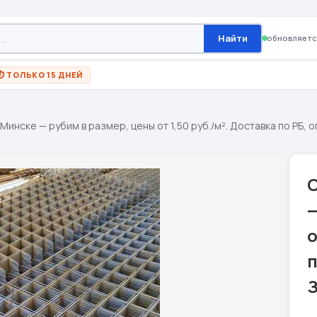
Найти
обновляетс
⏱ ТОЛЬКО 15 ДНЕЙ
Минске — рубим в размер, цены от 1,50 руб./м². Доставка по РБ, о
С
—
о
п