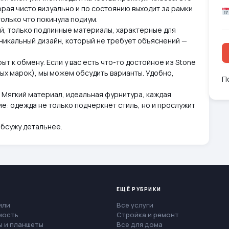
торая чисто визуально и по состоянию выходит за рамки
 только что покинула подиум.
й, только подлинные материалы, характерные для
никальный дизайн, который не требует объяснений —
ыт к обмену. Если у вас есть что-то достойное из Stone
вимых марок), мы можем обсудить варианты. Удобно,
П
 Мягкий материал, идеальная фурнитура, каждая
е: одежда не только подчеркнёт стиль, но и прослужит
обсужу детальнее.
ЕЩЁ РУБРИКИ
или
Все услуги
мость
Стройка и ремонт
 и планшеты
Все для дома