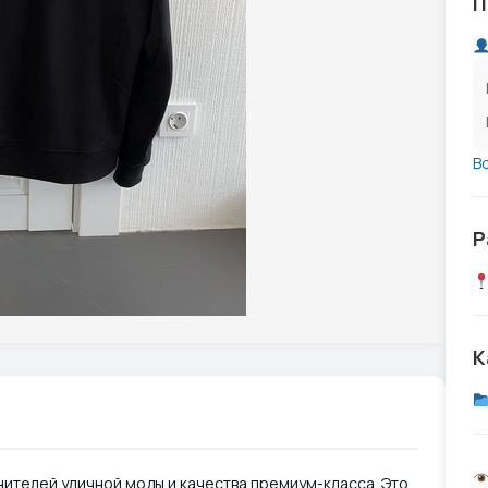
П
В
Р
К
нителей уличной моды и качества премиум-класса. Это