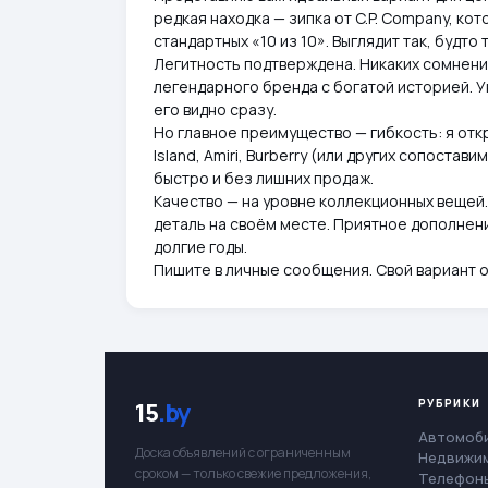
редкая находка — зипка от C.P. Company, ко
стандартных «10 из 10». Выглядит так, будто
Легитность подтверждена. Никаких сомнени
легендарного бренда с богатой историей. У
его видно сразу.
Но главное преимущество — гибкость: я откр
Island, Amiri, Burberry (или других сопоста
быстро и без лишних продаж.
Качество — на уровне коллекционных вещей.
деталь на своём месте. Приятное дополнени
долгие годы.
Пишите в личные сообщения. Свой вариант 
РУБРИКИ
15
.by
Автомоб
Доска объявлений с ограниченным
Недвижи
сроком — только свежие предложения,
Телефоны