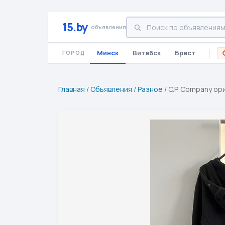
15.by
объявления
Минск
Витебск
Брест
ГОРОД
Главная
/
Объявления
/
Разное
/
C.P. Company ор