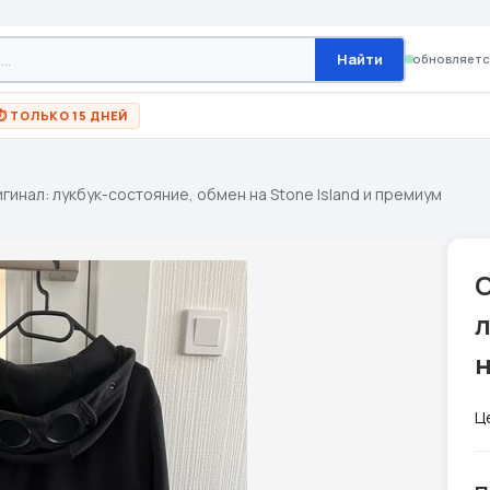
Найти
обновляетс
⏱ ТОЛЬКО 15 ДНЕЙ
игинал: лукбук-состояние, обмен на Stone Island и премиум
C
л
н
Ц