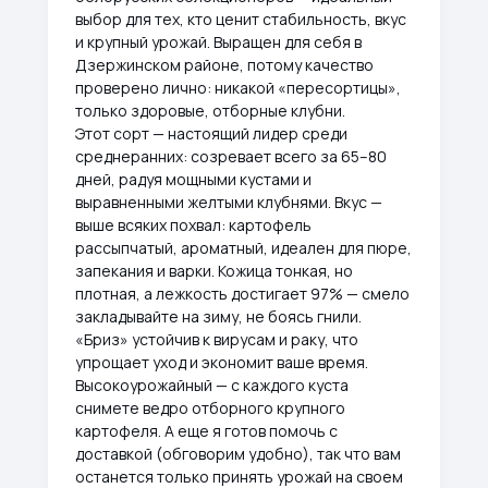
выбор для тех, кто ценит стабильность, вкус
и крупный урожай. Выращен для себя в
Дзержинском районе, потому качество
проверено лично: никакой «пересортицы»,
только здоровые, отборные клубни.
Этот сорт — настоящий лидер среди
среднеранних: созревает всего за 65–80
дней, радуя мощными кустами и
выравненными желтыми клубнями. Вкус —
выше всяких похвал: картофель
рассыпчатый, ароматный, идеален для пюре,
запекания и варки. Кожица тонкая, но
плотная, а лежкость достигает 97% — смело
закладывайте на зиму, не боясь гнили.
«Бриз» устойчив к вирусам и раку, что
упрощает уход и экономит ваше время.
Высокоурожайный — с каждого куста
снимете ведро отборного крупного
картофеля. А еще я готов помочь с
доставкой (обговорим удобно), так что вам
останется только принять урожай на своем