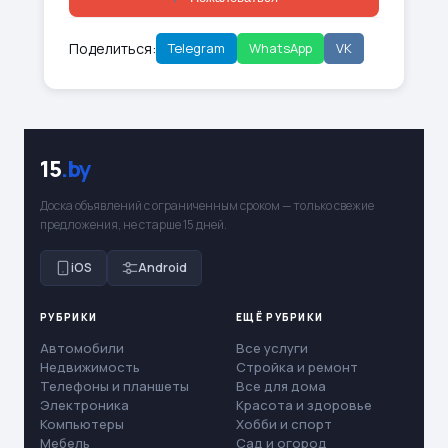
Поделиться:
Telegram
WhatsApp
VK
15
.by
Доска объявлений с ограниченным сроком — только свежие
предложения, не старше 15 дней.
iOS
Android
РУБРИКИ
ЕЩЁ РУБРИКИ
Автомобили
Все услуги
Недвижимость
Стройка и ремонт
Телефоны и планшеты
Все для дома
Электроника
Красота и здоровье
Компьютеры
Хобби и спорт
Мебель
Сад и огород