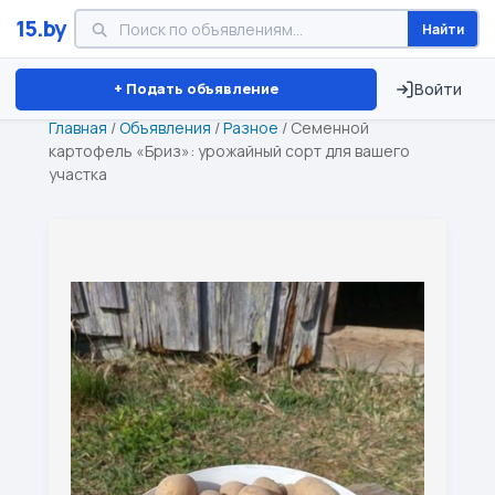
15.by
Найти
Минск
Витебск
Брест
⏱ ТОЛЬКО 15 ДНЕЙ
+ Подать объявление
Войти
Главная
/
Объявления
/
Разное
/
Семенной
картофель «Бриз»: урожайный сорт для вашего
участка