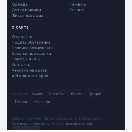
Одежда
Техника
Детям и мамам
Разное
Животные дома
О САЙТЕ
О проекте
Подать объявление
Правила размещения
Безопасные сделки
Помощь и FAQ
Контакты
Реклама на сайте
API для партнёров
Минск
Витебск
Брест
Гродно
ГОРОДА
Гомель
Могилёв
© 2026 15.by — бесплатная доска объявлений Беларуси. ·
Конфиденциальность
·
Условия использования
✈
V
◻