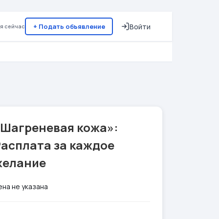
+ Подать объявление
Войти
я сейчас
«Шагреневая кожа»:
Расплата за каждое
желание
ена не указана