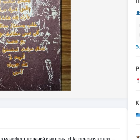
П
В
Р
К
 а манифест желаний и их цены. «Шагреневая кожа» —