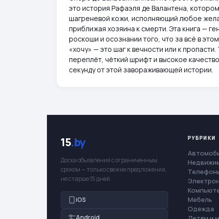
это история Рафаэля де Валантена, котором
шагреневой кожи, исполняющий любое жела
приближая хозяина к смерти. Эта книга — г
роскоши и осознании того, что за всё в это
«хочу» — это шаг к вечности или к пропасти
переплёт, чёткий шрифт и высокое качество 
секунду от этой завораживающей истории.
РУБРИКИ
15
.by
Автомоб
Доска объявлений с ограниченным
Недвижи
сроком — только свежие предложения,
Телефоны
не старше 15 дней.
Электро
Компьют
Мебель
iOS
Одежда
Android
Детям и 