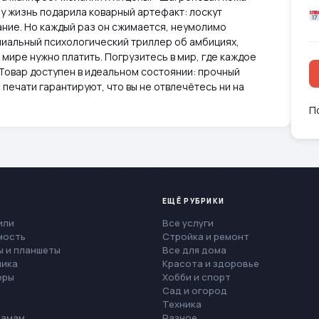
у жизнь подарила коварный артефакт: лоскут
ние. Но каждый раз он сжимается, неумолимо
ениальный психологический триллер об амбициях,
м мире нужно платить. Погрузитесь в мир, где каждое
. Товар доступен в идеальном состоянии: прочный
печати гарантируют, что вы не отвлечётесь ни на
П
ЕЩЁ РУБРИКИ
или
Все услуги
мость
Стройка и ремонт
 и планшеты
Все для дома
ника
Красота и здоровье
еры
Хобби и спорт
Сад и огород
Техника
мамам
Разное