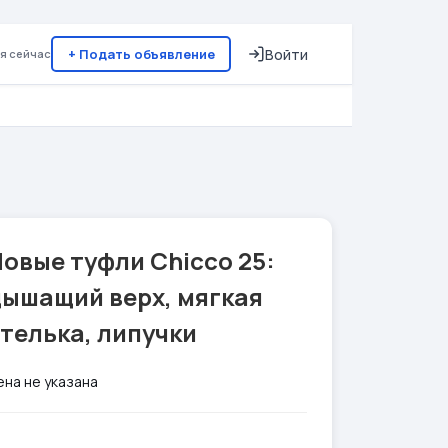
+ Подать объявление
Войти
я сейчас
овые туфли Chicco 25:
дышащий верх, мягкая
телька, липучки
ена не указана