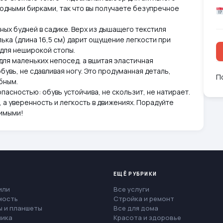
 родными бирками, так что вы получаете безупречное
тных будней в садике. Верх из дышащего текстиля
ька (длина 16,5 см) дарит ощущение легкости при
 для неширокой стопы.
для маленьких непосед, а вшитая эластичная
увь, не сдавливая ногу. Это продуманная деталь,
П
бным.
пасностью: обувь устойчива, не скользит, не натирает.
 а уверенность и легкость в движениях. Порадуйте
бимыми!
ЕЩЁ РУБРИКИ
или
Все услуги
мость
Стройка и ремонт
 и планшеты
Все для дома
ника
Красота и здоровье