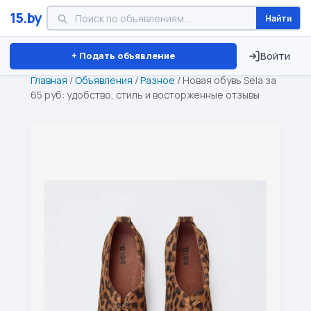
15.by
Найти
Минск
Витебск
Брест
⏱ ТОЛЬКО 15 ДНЕЙ
+ Подать объявление
Войти
Главная
/
Объявления
/
Разное
/
Новая обувь Sela за
65 руб: удобство, стиль и восторженные отзывы