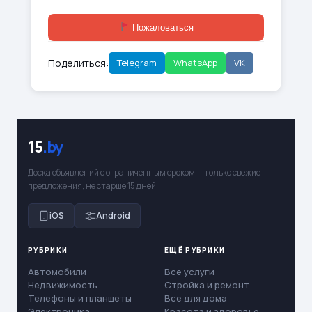
Пожаловаться
Поделиться:
Telegram
WhatsApp
VK
15
.by
Доска объявлений с ограниченным сроком — только свежие
предложения, не старше 15 дней.
iOS
Android
РУБРИКИ
ЕЩЁ РУБРИКИ
Автомобили
Все услуги
Недвижимость
Стройка и ремонт
Телефоны и планшеты
Все для дома
Электроника
Красота и здоровье