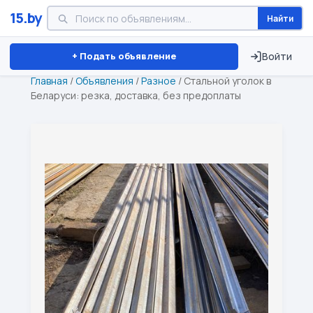
15.by
Найти
Минск
Витебск
Брест
⏱ ТОЛЬКО 15 ДНЕЙ
+ Подать объявление
Войти
Главная
/
Объявления
/
Разное
/
Стальной уголок в
Беларуси: резка, доставка, без предоплаты