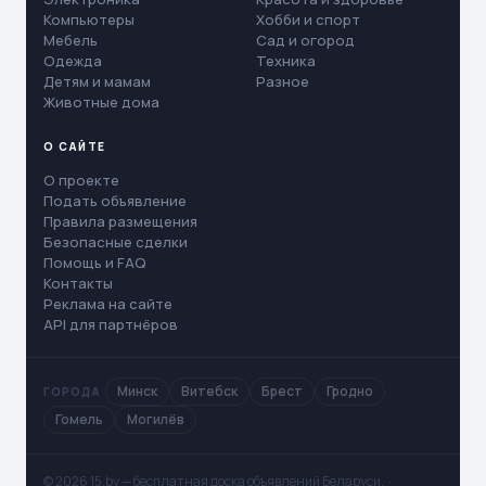
Компьютеры
Хобби и спорт
Мебель
Сад и огород
Одежда
Техника
Детям и мамам
Разное
Животные дома
О САЙТЕ
О проекте
Подать объявление
Правила размещения
Безопасные сделки
Помощь и FAQ
Контакты
Реклама на сайте
API для партнёров
Минск
Витебск
Брест
Гродно
ГОРОДА
Гомель
Могилёв
© 2026 15.by — бесплатная доска объявлений Беларуси. ·