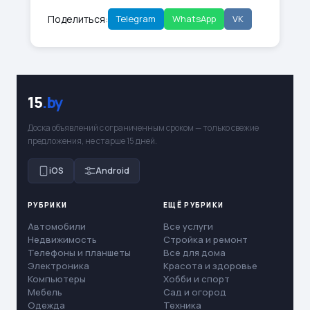
Поделиться:
Telegram
WhatsApp
VK
15
.by
Доска объявлений с ограниченным сроком — только свежие
предложения, не старше 15 дней.
iOS
Android
РУБРИКИ
ЕЩЁ РУБРИКИ
Автомобили
Все услуги
Недвижимость
Стройка и ремонт
Телефоны и планшеты
Все для дома
Электроника
Красота и здоровье
Компьютеры
Хобби и спорт
Мебель
Сад и огород
Одежда
Техника