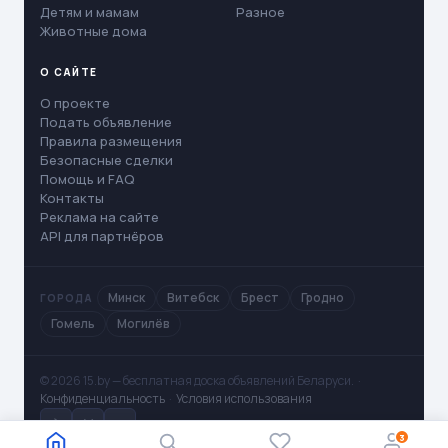
Детям и мамам
Разное
Животные дома
О САЙТЕ
О проекте
Подать объявление
Правила размещения
Безопасные сделки
Помощь и FAQ
Контакты
Реклама на сайте
API для партнёров
Минск
Витебск
Брест
Гродно
ГОРОДА
Гомель
Могилёв
© 2026 15.by — бесплатная доска объявлений Беларуси. ·
Конфиденциальность
·
Условия использования
✈
V
◻
3