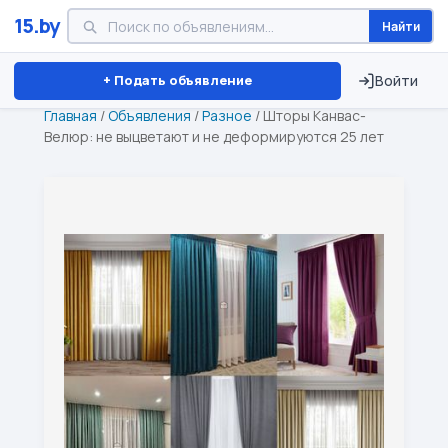
15.by
Найти
Минск
Витебск
Брест
⏱ ТОЛЬКО 15 ДНЕЙ
+ Подать объявление
Войти
Главная
/
Объявления
/
Разное
/
Шторы Канвас-
Велюр: не выцветают и не деформируются 25 лет