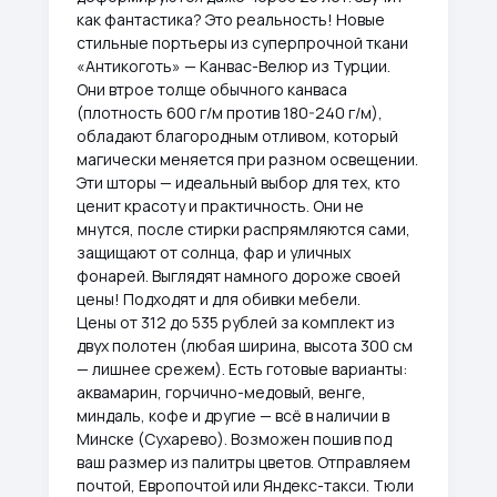
как фантастика? Это реальность! Новые
стильные портьеры из суперпрочной ткани
«Антикоготь» — Канвас-Велюр из Турции.
Они втрое толще обычного канваса
(плотность 600 г/м против 180-240 г/м),
обладают благородным отливом, который
магически меняется при разном освещении.
Эти шторы — идеальный выбор для тех, кто
ценит красоту и практичность. Они не
мнутся, после стирки распрямляются сами,
защищают от солнца, фар и уличных
фонарей. Выглядят намного дороже своей
цены! Подходят и для обивки мебели.
Цены от 312 до 535 рублей за комплект из
двух полотен (любая ширина, высота 300 см
— лишнее срежем). Есть готовые варианты:
аквамарин, горчично-медовый, венге,
миндаль, кофе и другие — всё в наличии в
Минске (Сухарево). Возможен пошив под
ваш размер из палитры цветов. Отправляем
почтой, Европочтой или Яндекс-такси. Тюли