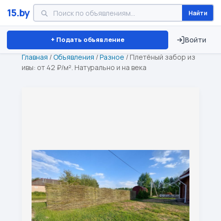
15.by
Найти
Минск
Витебск
Брест
⏱ ТОЛЬКО 15 ДНЕЙ
+ Подать объявление
Войти
Главная
/
Объявления
/
Разное
/
Плетёный забор из
ивы: от 42 ₽/м². Натурально и на века