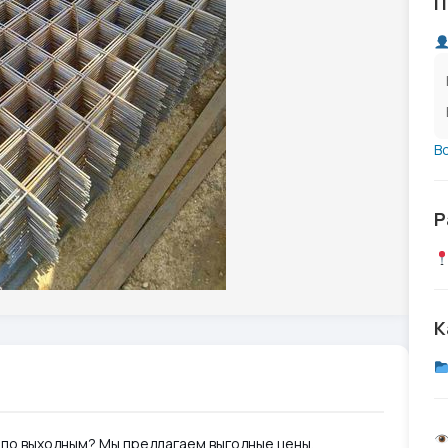
П
В
Р
К
 по выходным? Мы предлагаем выгодные цены,