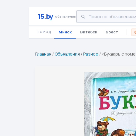
15.by
объявления
Минск
Витебск
Брест
ГОРОД
Главная
/
Объявления
/
Разное
/
«Букварь с поме