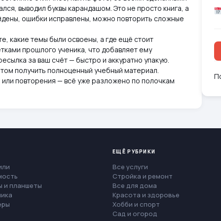
лся, выводил буквы карандашом. Это не просто книга, а
йдены, ошибки исправлены, можно повторить сложные
те, какие темы были освоены, а где ещё стоит
етками прошлого ученика, что добавляет ему
есылка за ваш счёт — быстро и аккуратно упакую.
 этом получить полноценный учебный материал.
П
й или повторения — всё уже разложено по полочкам
ЕЩЁ РУБРИКИ
или
Все услуги
мость
Стройка и ремонт
 и планшеты
Все для дома
ника
Красота и здоровье
еры
Хобби и спорт
Сад и огород