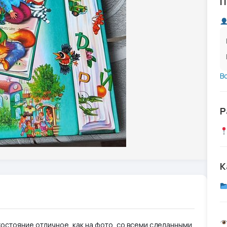
П
В
Р
К
Состояние отличное, как на фото, со всеми сделанными