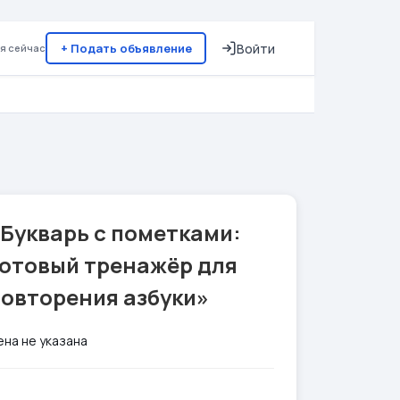
+ Подать объявление
Войти
я сейчас
Букварь с пометками:
готовый тренажёр для
повторения азбуки»
ена не указана