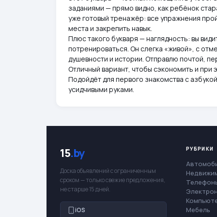
заданиями — прямо видно, как ребёнок стара
уже готовый тренажёр: все упражнения про
места и закрепить навык.
Плюс такого букваря — наглядность: вы види
потренироваться. Он слегка «живой», с отм
душевности и истории. Отправлю почтой, пер
Отличный вариант, чтобы сэкономить и при
Подойдёт для первого знакомства с азбуко
усидчивыми руками.
РУБРИКИ
15
.by
Автомоб
Доска объявлений с ограниченным
Недвижи
сроком — только свежие предложения,
Телефоны
не старше 15 дней.
Электро
Компьют
Мебель
iOS