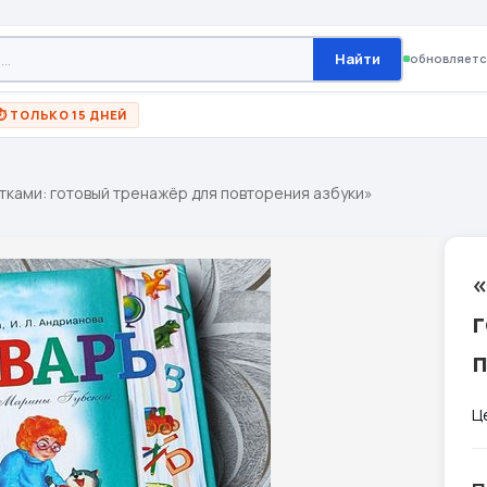
Найти
обновляетс
⏱ ТОЛЬКО 15 ДНЕЙ
тками: готовый тренажёр для повторения азбуки»
«
Ц