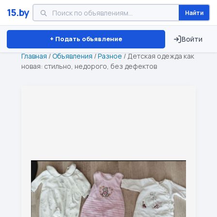
15.by
Найти
Минск
Витебск
Брест
⏱ ТОЛЬКО 15 ДНЕЙ
+ Подать объявление
Войти
Главная
/
Объявления
/
Разное
/
Детская одежда как
новая: стильно, недорого, без дефектов