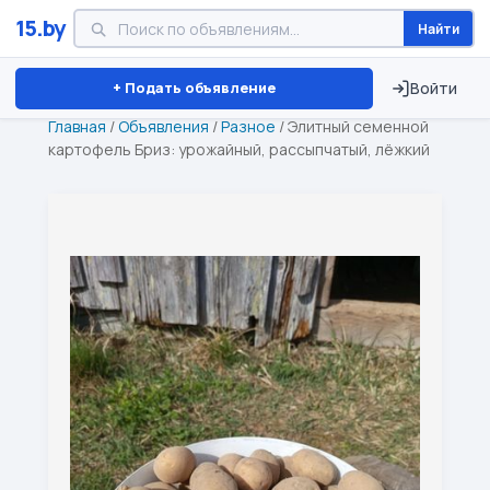
15.by
Найти
Минск
Витебск
Брест
⏱ ТОЛЬКО 15 ДНЕЙ
+ Подать объявление
Войти
Главная
/
Объявления
/
Разное
/
Элитный семенной
картофель Бриз: урожайный, рассыпчатый, лёжкий