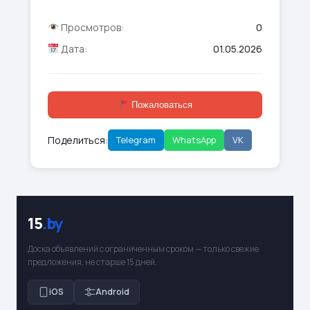
Просмотров:
0
Дата:
01.05.2026
Пожаловаться
Поделиться:
Telegram
WhatsApp
VK
15
.by
Доска объявлений с ограниченным сроком — только свежие
предложения, не старше 15 дней.
iOS
Android