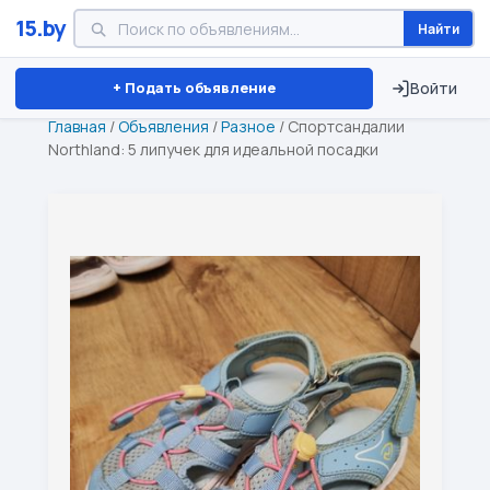
15.by
Найти
Минск
Витебск
Брест
⏱ ТОЛЬКО 15 ДНЕЙ
+ Подать объявление
Войти
Главная
/
Объявления
/
Разное
/
Спортсандалии
Northland: 5 липучек для идеальной посадки