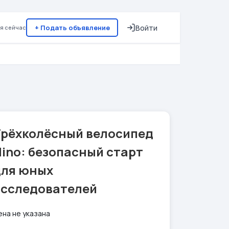
+ Подать объявление
Войти
я сейчас
Трёхколёсный велосипед
ino: безопасный старт
для юных
исследователей
ена не указана