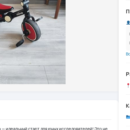
П
В
Р
К
 — идеальный старт для юных исследователей! Это не