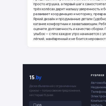
просто игрушка, а первый шаг к самостояте
трёх колёсах дарит малышу уверенность и б
развивает координацию и моторику, превра
Яркий дизайн и продуманные детали (удобно
катание комфортным и захватывающим. Ребён
оцените долговечность и качество сборки.
улыбок — с nino каждое утро начинается с у
лёгкий, манёвренный и не боится неровност
РУБРИКИ
15
.by
Автомоб
Доска объявлений с ограниченным
Недвижи
сроком — только свежие предложения,
Телефоны
не старше 15 дней.
Электро
Компьют
Мебель
iOS