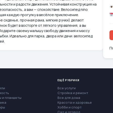
льности и радости движения. Устойчивая конструкция на
езопасность, а вам — спокойствие. Велосипед nino
щая каждую прогулку в весёлое приключение.
е сиденье, прочная рама, мягкие ручки) делают
ок будет в восторге от лёгкого управления, а вы
 Подарите своему малышу свободу движения и массу
лыбки. Идеально для парка, двора или дачи: велосипед
ей.
П
ЕЩЁ РУБРИКИ
или
Все услуги
мость
Стройка и ремонт
 и планшеты
Все для дома
ника
Красота и здоровье
еры
Хобби и спорт
Сад и огород