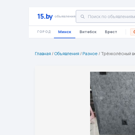
15.by
объявления
Минск
Витебск
Брест
ГОРОД
Главная
/
Объявления
/
Разное
/
Трёхколёсный в