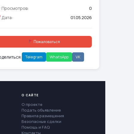
Просмотров:
0
Дата:
01.05.2026
Пожаловаться
оделиться:
Telegram
WhatsApp
VK
О САЙТЕ
О проекте
Подать объявление
Правила размещения
Безопасные сделки
Помощь и FAQ
Контакты