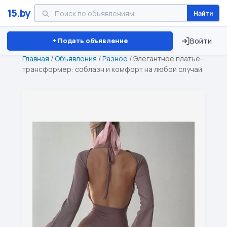
15.by
Найти
Минск
Витебск
Брест
⏱ ТОЛЬКО 15 ДНЕЙ
+ Подать объявление
Войти
Главная
/
Объявления
/
Разное
/
Элегантное платье-
трансформер: соблазн и комфорт на любой случай