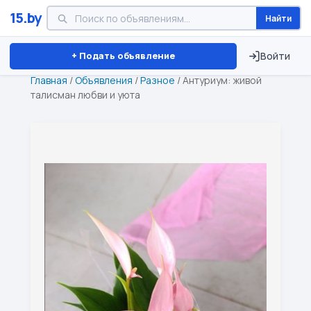
15.by
Найти
Минск
Витебск
Брест
⏱ ТОЛЬКО 15 ДНЕЙ
+ Подать объявление
Войти
Главная
/
Объявления
/
Разное
/
Антуриум: живой
талисман любви и уюта