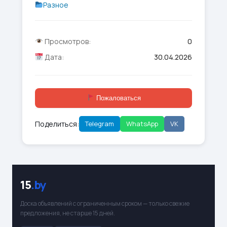
Разное
Просмотров:
0
Дата:
30.04.2026
Пожаловаться
Поделиться:
Telegram
WhatsApp
VK
15
.by
Доска объявлений с ограниченным сроком — только свежие
предложения, не старше 15 дней.