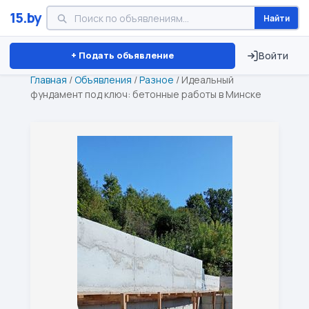
15.by
Найти
Минск
Витебск
Брест
⏱ ТОЛЬКО 15 ДНЕЙ
+ Подать объявление
Войти
Главная
/
Объявления
/
Разное
/
Идеальный
фундамент под ключ: бетонные работы в Минске