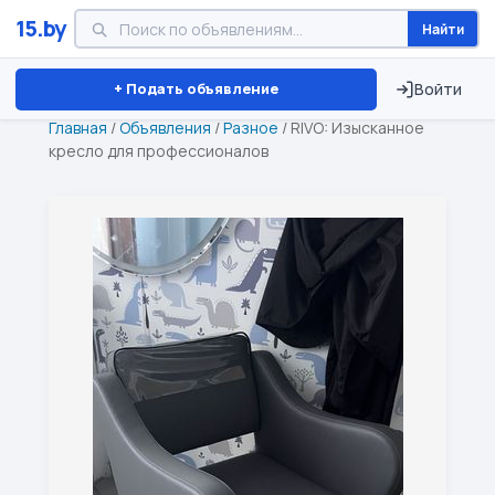
15.by
Найти
Минск
Витебск
Брест
⏱ ТОЛЬКО 15 ДНЕЙ
+ Подать объявление
Войти
Главная
/
Объявления
/
Разное
/
RIVO: Изысканное
кресло для профессионалов