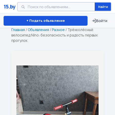
15.by
Найти
Минск
Витебск
Брест
⏱ ТОЛЬКО 15 ДНЕЙ
+ Подать объявление
Войти
Главная
/
Объявления
/
Разное
/
Трёхколёсный
велосипед Nino: безопасность и радость первых
прогулок