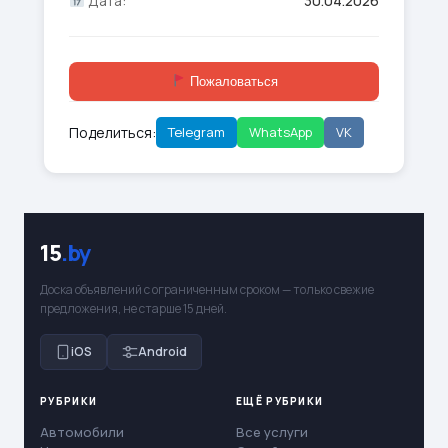
Дата:
30.04.2026
Пожаловаться
Поделиться:
Telegram
WhatsApp
VK
15
.by
Доска объявлений с ограниченным сроком — только свежие
предложения, не старше 15 дней.
iOS
Android
РУБРИКИ
ЕЩЁ РУБРИКИ
Автомобили
Все услуги