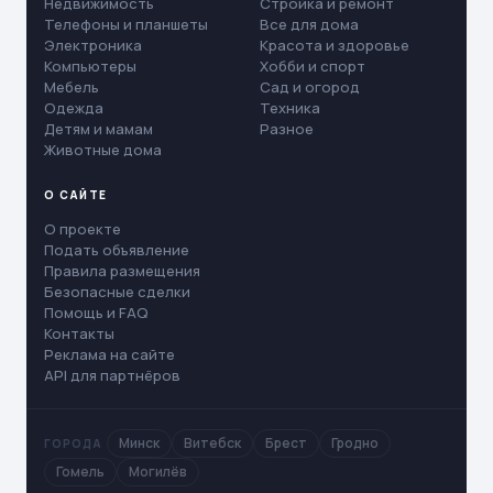
Недвижимость
Стройка и ремонт
Телефоны и планшеты
Все для дома
Электроника
Красота и здоровье
Компьютеры
Хобби и спорт
Мебель
Сад и огород
Одежда
Техника
Детям и мамам
Разное
Животные дома
О САЙТЕ
О проекте
Подать объявление
Правила размещения
Безопасные сделки
Помощь и FAQ
Контакты
Реклама на сайте
API для партнёров
Минск
Витебск
Брест
Гродно
ГОРОДА
Гомель
Могилёв