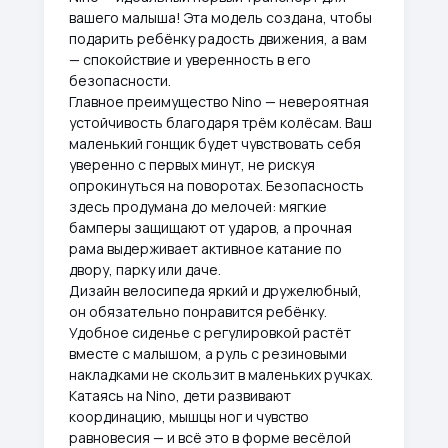
вашего малыша! Эта модель создана, чтобы
подарить ребёнку радость движения, а вам
— спокойствие и уверенность в его
безопасности.
Главное преимущество Nino — невероятная
устойчивость благодаря трём колёсам. Ваш
маленький гонщик будет чувствовать себя
уверенно с первых минут, не рискуя
опрокинуться на поворотах. Безопасность
здесь продумана до мелочей: мягкие
бамперы защищают от ударов, а прочная
рама выдерживает активное катание по
двору, парку или даче.
Дизайн велосипеда яркий и дружелюбный,
он обязательно понравится ребёнку.
Удобное сиденье с регулировкой растёт
вместе с малышом, а руль с резиновыми
накладками не скользит в маленьких ручках.
Катаясь на Nino, дети развивают
координацию, мышцы ног и чувство
равновесия — и всё это в форме весёлой