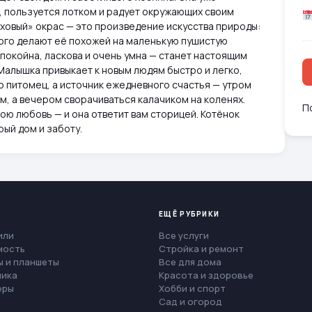
 пользуется лотком и радует окружающих своим
ховый» окрас — это произведение искусства природы:
ого делают её похожей на маленькую пушистую
спокойна, ласкова и очень умна — станет настоящим
Малышка привыкает к новым людям быстро и легко,
то питомец, а источник ежедневного счастья — утром
м, а вечером сворачиваться калачиком на коленях.
П
вою любовь — и она ответит вам сторицей. Котёнок
ый дом и заботу.
ЕЩЁ РУБРИКИ
или
Все услуги
мость
Стройка и ремонт
 и планшеты
Все для дома
ника
Красота и здоровье
еры
Хобби и спорт
Сад и огород