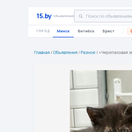
15.by
объявления
Минск
Витебск
Брест
ГОРОД
Главная
/
Объявления
/
Разное
/
«Черепаховая з