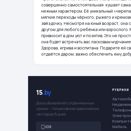
совершенно самостоятельная: кушает сама,
нежным характером. Её уникальный «черепа
мягкие переходы чёрного, рыжего и кремов
звёздочку. Несмотря на юный возраст, она 
другом для любого ребёнка или взрослого. 
привносит в дом уют и позитив. Это не прос
она будет встречать вас ласковым мурчание
Здорова, игрива и воспитана. Подарите ей с
отдаётся даром, важно обеспечить ему добр
РУБРИКИ
15
.by
Автомоб
Доска объявлений с ограниченным
Недвижи
сроком — только свежие предложения,
Телефоны
не старше 15 дней.
Электро
Компьют
Мебель
iOS