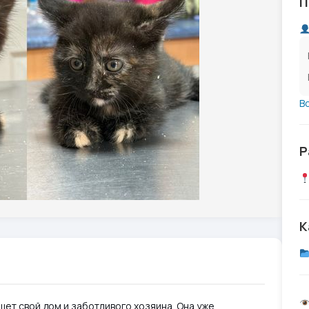
П
В
Р
К
щет свой дом и заботливого хозяина. Она уже