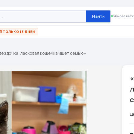
Найти
обновляетс
⏱ ТОЛЬКО 15 ДНЕЙ
вёздочка: ласковая кошечка ищет семью»
«
Ц