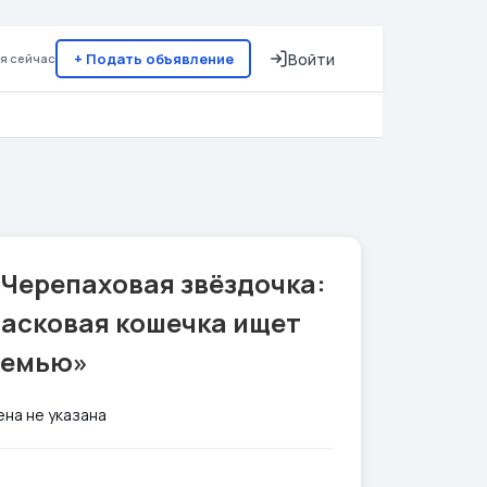
+ Подать объявление
Войти
я сейчас
Черепаховая звёздочка:
ласковая кошечка ищет
семью»
ена не указана