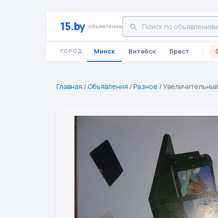
15.by
объявления
Минск
Витебск
Брест
ГОРОД
Главная
/
Объявления
/
Разное
/
Увеличительный 