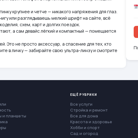
тинку крупнее и четче — никакого напряжения для глаз.
игу или разглядываешь мелкий шрифт на сайте, всё
коделия, схем, карт и долгих поездок.
устают, а сам девайс лёгкий и компактный — помещается
й. Это не просто аксессуар, а спасение для тех, кто
П
шите в личку — забирайте свою ультра-линзу и смотрите
ЕЩЁ РУБРИКИ
или
Все услуги
мость
Стройка и ремонт
 и планшеты
Все для дома
ника
Красота и здоровье
еры
Хобби и спорт
Сад и огород