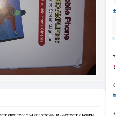
П
В
Р
К
ати свой телефон в портативный кинотеатр с нашим