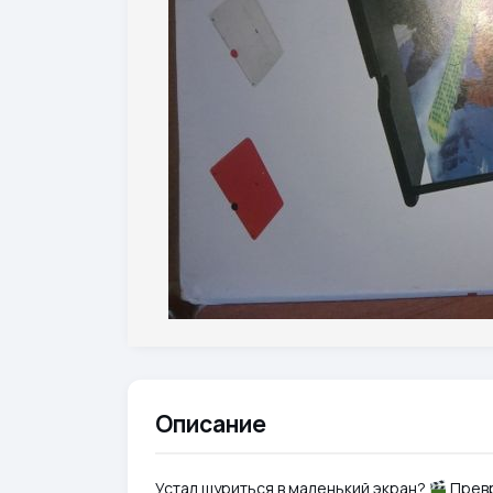
Описание
Устал щуриться в маленький экран?
Превр