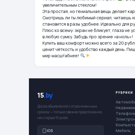
увеличительным стеклом!
Эта простая, но гениальная вещь делает кар
Смотришь ли ты любимый сериал, читаешь кн
становится в разы удобнее. Идеально для ру
Плюс ко всему: экран не бликует, глаза не 
в любую сумку. Забудь про зрение «в ноль»!
Купить ваш комфорт можно всего за 20 рубле
ценит чёткость и удобство каждый день. Пи
мир масштабнее!
РУБРИКИ
15
.by
Автомоб
Доска объявлений с ограниченным
Недвижи
сроком — только свежие предложения,
Телефоны
не старше 15 дней.
Электро
Компьют
Мебель
iOS