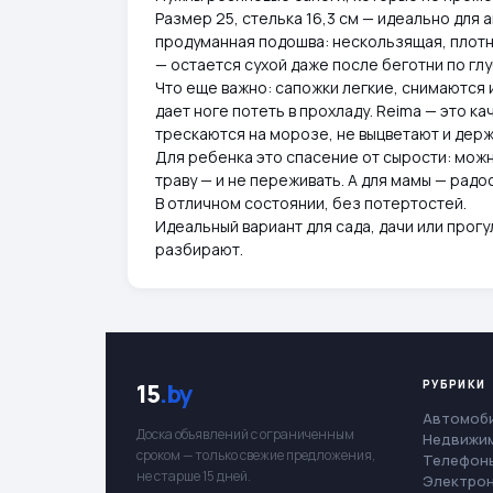
Размер 25, стелька 16,3 см — идеально для 
продуманная подошва: нескользящая, плотная
— остается сухой даже после беготни по гл
Что еще важно: сапожки легкие, снимаются и
дает ноге потеть в прохладу. Reima — это к
трескаются на морозе, не выцветают и дер
Для ребенка это спасение от сырости: можн
траву — и не переживать. А для мамы — радо
В отличном состоянии, без потертостей.
Идеальный вариант для сада, дачи или прог
разбирают.
РУБРИКИ
15
.by
Автомоб
Доска объявлений с ограниченным
Недвижи
сроком — только свежие предложения,
Телефоны
не старше 15 дней.
Электро