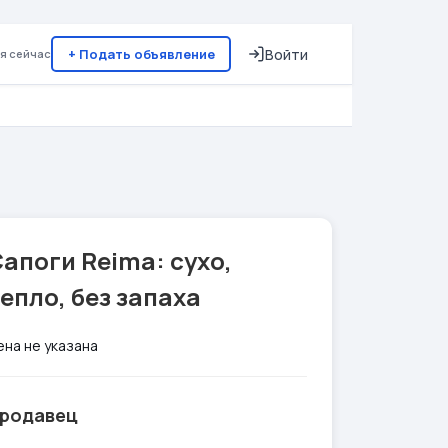
+ Подать объявление
Войти
я сейчас
апоги Reima: сухо,
епло, без запаха
ена не указана
родавец