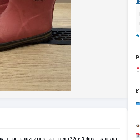
В
Р
К
ают, не пахнут и реально греют? Эти Reima — находка.