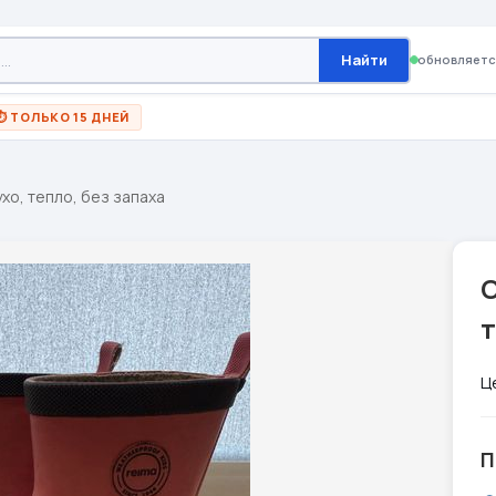
Найти
обновляетс
⏱ ТОЛЬКО 15 ДНЕЙ
ухо, тепло, без запаха
С
т
Ц
П