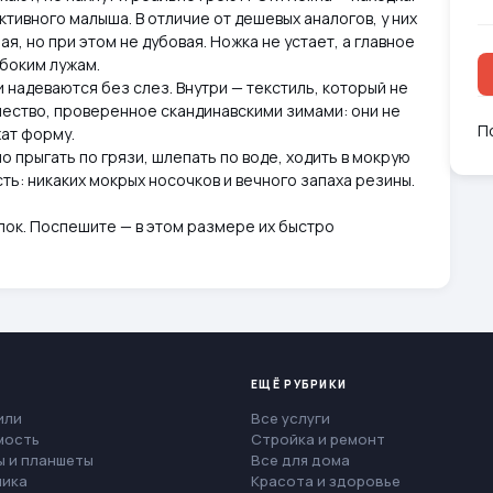
активного малыша. В отличие от дешевых аналогов, у них
, но при этом не дубовая. Ножка не устает, а главное
убоким лужам.
 надеваются без слез. Внутри — текстиль, который не
ачество, проверенное скандинавскими зимами: они не
П
жат форму.
о прыгать по грязи, шлепать по воде, ходить в мокрую
сть: никаких мокрых носочков и вечного запаха резины.
улок. Поспешите — в этом размере их быстро
ЕЩЁ РУБРИКИ
или
Все услуги
мость
Стройка и ремонт
 и планшеты
Все для дома
ника
Красота и здоровье