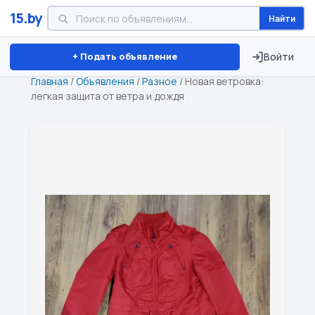
15.by
Найти
Минск
Витебск
Брест
⏱ ТОЛЬКО 15 ДНЕЙ
+ Подать объявление
Войти
Главная
/
Объявления
/
Разное
/
Новая ветровка:
легкая защита от ветра и дождя