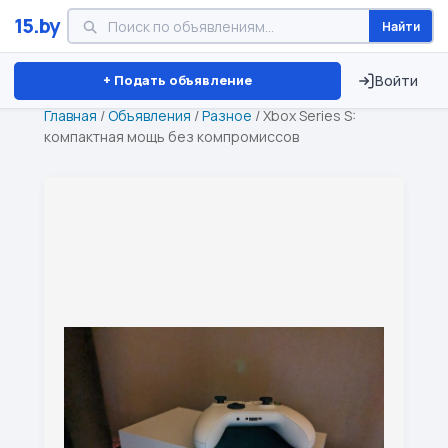
15.by
Найти
Минск
Витебск
Брест
⏱ ТОЛЬКО 15 ДНЕЙ
+ Подать объявление
Войти
Главная
/
Объявления
/
Разное
/
Xbox Series S:
компактная мощь без компромиссов