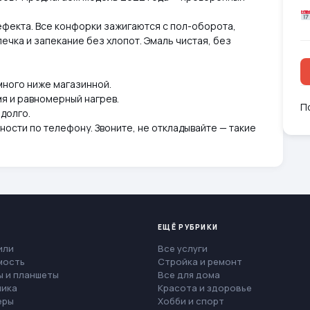
ефекта. Все конфорки зажигаются с пол-оборота,
ечка и запекание без хлопот. Эмаль чистая, без
много ниже магазинной.
я и равномерный нагрев.
П
долго.
ности по телефону. Звоните, не откладывайте — такие
ЕЩЁ РУБРИКИ
или
Все услуги
мость
Стройка и ремонт
 и планшеты
Все для дома
ника
Красота и здоровье
еры
Хобби и спорт