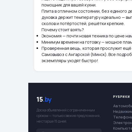
помощник для вашей кухни.
Плита в отличном состоянии, без единого д
духовка держит температуру идеально — вып
сколов и потёртостей, решётки крепкие.
Почему стоит взять?
Экономия — почти новая техника по цене на
Минимум времени на готовку — мощное плам
Проверенная вещь, которая прослужит ещё 
Самовывоз с Ангарской (Минск). Все подроб
экземпляры уходят быстро!
РУБРИКИ
15
.by
Автомоб
Доска объявлений с ограниченным
Недвижи
сроком — только свежие предложения,
Телефоны
не старше 15 дней.
Электро
Компьют