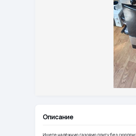
Описание
Ищете надёжную газовую плиту без сюрпри