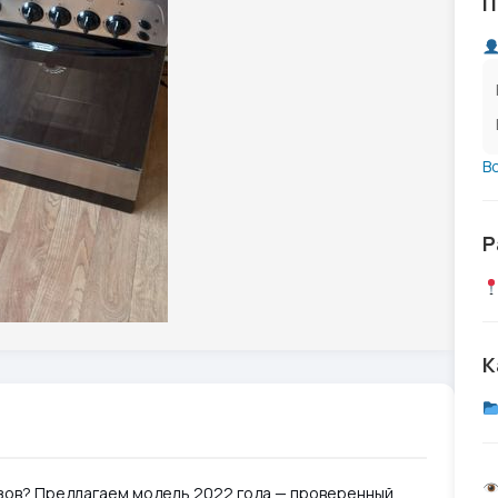
П
В
Р
К
зов? Предлагаем модель 2022 года — проверенный