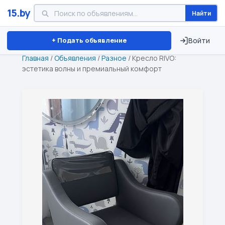
15.by
Найти
Минск
Витебск
Брест
⏱ ТОЛЬКО 15 ДНЕЙ
+ Подать объявление
Войти
Главная
/
Объявления
/
Разное
/
Кресло RIVO:
эстетика волны и премиальный комфорт