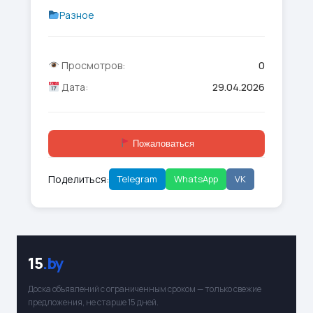
Разное
Просмотров:
0
Дата:
29.04.2026
Пожаловаться
Поделиться:
Telegram
WhatsApp
VK
15
.by
Доска объявлений с ограниченным сроком — только свежие
предложения, не старше 15 дней.