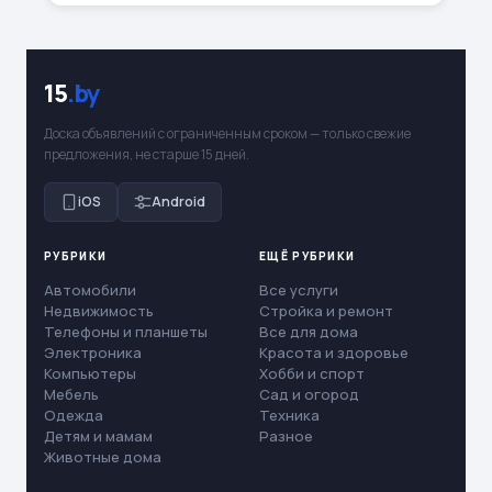
15
.by
Доска объявлений с ограниченным сроком — только свежие
предложения, не старше 15 дней.
iOS
Android
РУБРИКИ
ЕЩЁ РУБРИКИ
Автомобили
Все услуги
Недвижимость
Стройка и ремонт
Телефоны и планшеты
Все для дома
Электроника
Красота и здоровье
Компьютеры
Хобби и спорт
Мебель
Сад и огород
Одежда
Техника
Детям и мамам
Разное
Животные дома