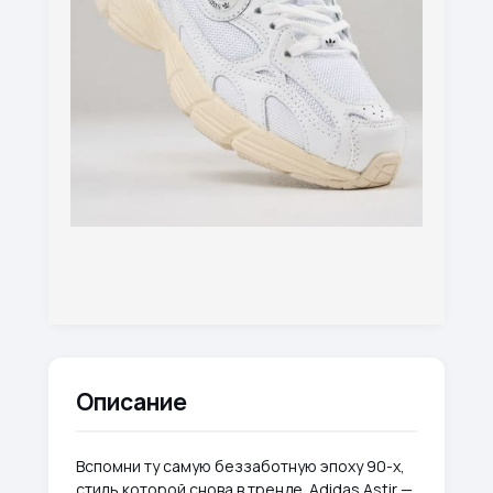
Описание
Вспомни ту самую беззаботную эпоху 90-х,
стиль которой снова в тренде. Adidas Astir —