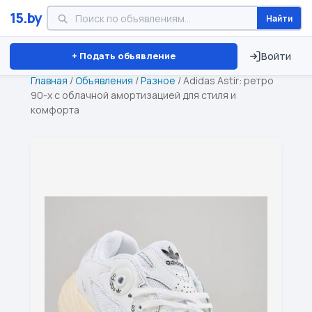
15.by
Найти
Минск
Витебск
Брест
⏱ ТОЛЬКО 15 ДНЕЙ
+ Подать объявление
Войти
Главная
/
Объявления
/
Разное
/
Adidas Astir: ретро
90-х с облачной амортизацией для стиля и
комфорта