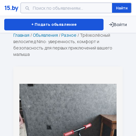
15.by
Найти
Минск
Витебск
Брест
⏱ ТОЛЬКО 15 ДНЕЙ
+ Подать объявление
Войти
Главная
/
Объявления
/
Разное
/
Трёхколёсный
велосипед Nino: уверенность, комфорт и
безопасность для первых приключений вашего
малыша