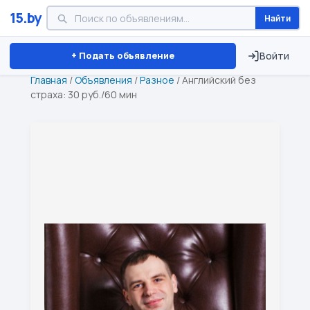
15.by
Найти
Минск
Витебск
Брест
⏱ ТОЛЬКО 15 ДНЕЙ
+ Подать объявление
Войти
Главная
/
Объявления
/
Разное
/
Английский без
страха: 30 руб./60 мин