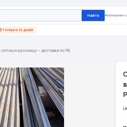
Найти
обновляетс
⏱ ТОЛЬКО 15 ДНЕЙ
 оптом и в розницу — доставка по РБ
С
в
Ц