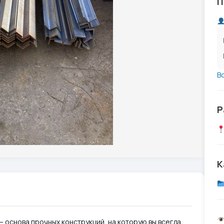
П
В
Р
К
— основа прочных конструкций, на которую вы всегда