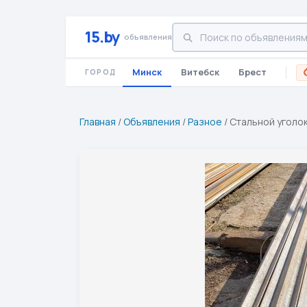
15.by
объявления
Минск
Витебск
Брест
ГОРОД
Главная
/
Объявления
/
Разное
/
Стальной уголок