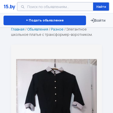
15.by
Найти
Минск
Витебск
Брест
⏱ ТОЛЬКО 15 ДНЕЙ
+ Подать объявление
Войти
Главная
/
Объявления
/
Разное
/
Элегантное
школьное платье с трансформер-воротником.