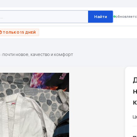
Найти
обновляетс
⏱ ТОЛЬКО 15 ДНЕЙ
 почти новое, качество и комфорт
Д
н
Ц