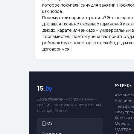
которое покупали сыну для занятий. Носило
как новое.
Почему стоит присмотреться? Это не просто
дышащая ткань не сковывает движений и отл
дзюдо, карате или айкидо – универсальный в
Торг уместен, поэтому цена вас приятно уд
ребенок будет в восторге от свободы движ
договоримся!
РУБРИКИ
15
.by
Автомоб
Доска объявлений с ограниченным
Недвижи
сроком — только свежие предложения,
Телефоны
не старше 15 дней.
Электро
Компьют
Мебель
iOS
Одежда