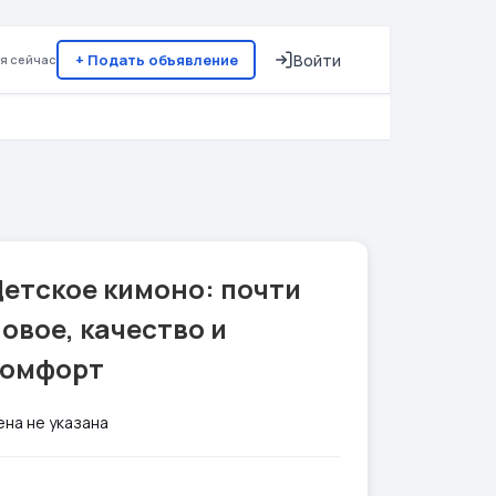
+ Подать объявление
Войти
я сейчас
етское кимоно: почти
овое, качество и
комфорт
ена не указана