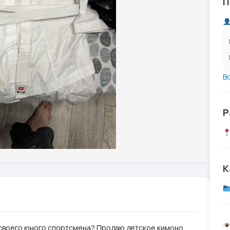
П
В
Р
К
 своего юного спортсмена? Продаю детское кимоно,