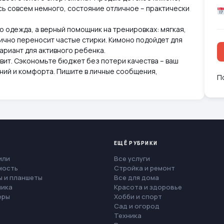
сь совсем немного, состояние отличное – практически
 одежда, а верный помощник на тренировках: мягкая,
ично переносит частые стирки. Кимоно подойдет для
ариант для активного ребенка.
ивит. Сэкономьте бюджет без потери качества – ваш
ений и комфорта. Пишите в личные сообщения,
П
ЕЩЁ РУБРИКИ
или
Все услуги
мость
Стройка и ремонт
 и планшеты
Все для дома
ника
Красота и здоровье
еры
Хобби и спорт
Сад и огород
Техника