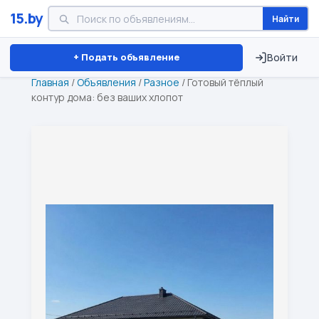
15.by
Найти
Минск
Витебск
Брест
⏱ ТОЛЬКО 15 ДНЕЙ
+ Подать объявление
Войти
Главная
/
Объявления
/
Разное
/
Готовый тёплый
контур дома: без ваших хлопот