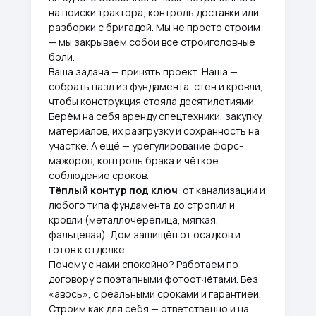
на поиски трактора, контроль доставки или
разборки с бригадой. Мы не просто строим
— мы закрываем собой все стройголовные
боли.
Ваша задача — принять проект. Наша —
собрать пазл из фундамента, стен и кровли,
чтобы конструкция стояла десятилетиями.
Берём на себя аренду спецтехники, закупку
материалов, их разгрузку и сохранность на
участке. А ещё — урегулирование форс-
мажоров, контроль брака и чёткое
соблюдение сроков.
Тёплый контур под ключ
: от канализации и
любого типа фундамента до стропил и
кровли (металлочерепица, мягкая,
фальцевая). Дом защищён от осадков и
готов к отделке.
Почему с нами спокойно? Работаем по
договору с поэтапными фотоотчётами. Без
«авось», с реальными сроками и гарантией.
Строим как для себя — ответственно и на