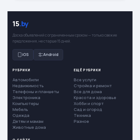
15
.by
Доска объявлений с ограниченным сроком — только свежие
предложения, не старше 15 дней.
iOS
Android
РУБРИКИ
ЕЩЁ РУБРИКИ
Автомобили
Все услуги
Недвижимость
Стройка и ремонт
Телефоны и планшеты
Все для дома
Электроника
Красота и здоровье
Компьютеры
Хобби и спорт
Мебель
Сад и огород
Одежда
Техника
Детям и мамам
Разное
Животные дома