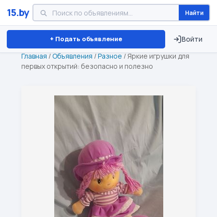
15.by
Найти
Минск
Витебск
Брест
⏱ ТОЛЬКО 15 ДНЕЙ
+ Подать объявление
Войти
Главная
/
Объявления
/
Разное
/
Яркие игрушки для
первых открытий: безопасно и полезно