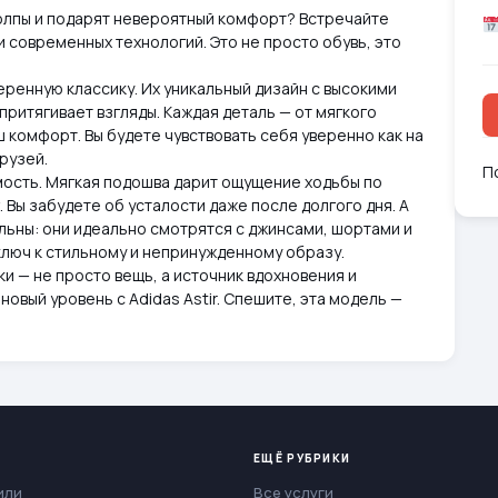
толпы и подарят невероятный комфорт? Встречайте
и современных технологий. Это не просто обувь, это
оверенную классику. Их уникальный дизайн с высокими
ритягивает взгляды. Каждая деталь — от мягкого
 комфорт. Вы будете чувствовать себя уверенно как на
друзей.
П
мость. Мягкая подошва дарит ощущение ходьбы по
 Вы забудете об усталости даже после долгого дня. А
альны: они идеально смотрятся с джинсами, шортами и
ключ к стильному и непринужденному образу.
и — не просто вещь, а источник вдохновения и
новый уровень с Adidas Astir. Спешите, эта модель —
ЕЩЁ РУБРИКИ
или
Все услуги