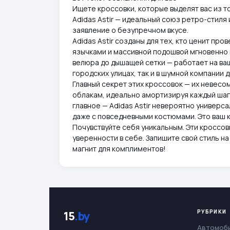
Ищете кроссовки, которые выделят вас из 
Adidas Astir — идеальный союз ретро-стиля 
заявление о безупречном вкусе.
Adidas Astir созданы для тех, кто ценит пр
язычками и массивной подошвой мгновенно п
велюра до дышащей сетки — работает на ваш
городских улицах, так и в шумной компании 
Главный секрет этих кроссовок — их невесо
облакам, идеально амортизируя каждый шаг.
главное — Adidas Astir невероятно универс
даже с повседневными костюмами. Это ваш 
Почувствуйте себя уникальным. Эти кроссовк
уверенности в себе. Запишите свой стиль на 
магнит для комплиментов!
РУБРИКИ
15
.by
Автомоб