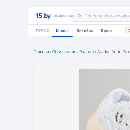
15.by
объявления
Минск
Витебск
Брест
ГОРОД
Главная
/
Объявления
/
Разное
/
Adidas Astir: Р