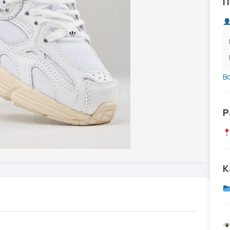
П
В
Р
К