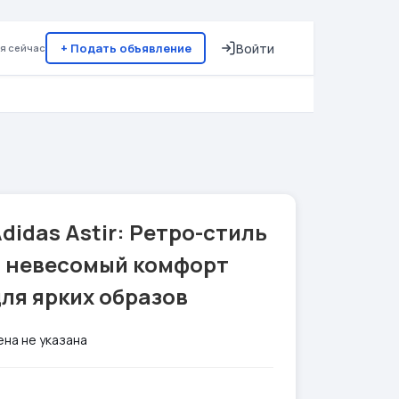
+ Подать объявление
Войти
я сейчас
didas Astir: Ретро-стиль
и невесомый комфорт
ля ярких образов
ена не указана