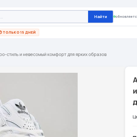
Найти
обновляетс
⏱ ТОЛЬКО 15 ДНЕЙ
етро-стиль и невесомый комфорт для ярких образов
A
д
Ц