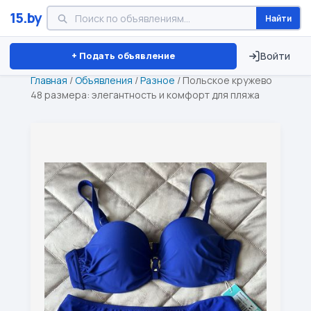
15.by
Найти
Минск
Витебск
Брест
⏱ ТОЛЬКО 15 ДНЕЙ
+ Подать объявление
Войти
Главная
/
Объявления
/
Разное
/
Польское кружево
48 размера: элегантность и комфорт для пляжа