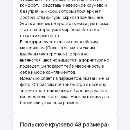
комфорт. Представь: невесомое кружево и
безупречный крой, который подчеркнёт
достоинства фигуры, скрывая всё лишнее.
Этот купальник не просто одежда для пляжа
— это твой пропуск в мир беззаботного
отдыха и ярких фото.
Благодаря качественным европейским
материалам (Польша славится своим
швейным мастерством), форма не
вытянется, цвет не выцветет, а фурнитура не
подведёт. Он подарит тебе уверенность в
себе и море комплиментов.
Идеально сядет на параметры, указанные на
фото. Отправляю почтой быстро и надёжно,
упакую в плотный конверт. Торопись урвать
кусочек польского шика! Напиши в личку для
брони или уточнения размера.
Польское кружево 48 размера: