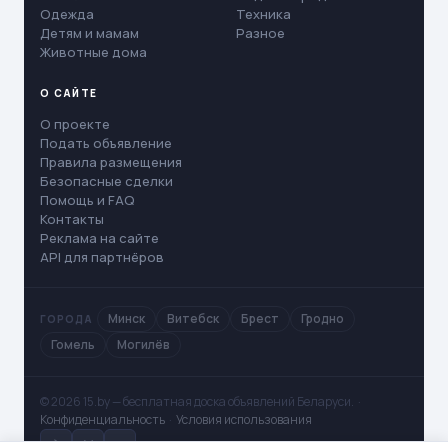
Одежда
Техника
Детям и мамам
Разное
Животные дома
О САЙТЕ
О проекте
Подать объявление
Правила размещения
Безопасные сделки
Помощь и FAQ
Контакты
Реклама на сайте
API для партнёров
Минск
Витебск
Брест
Гродно
ГОРОДА
Гомель
Могилёв
© 2026 15.by — бесплатная доска объявлений Беларуси. ·
Конфиденциальность
·
Условия использования
✈
V
◻