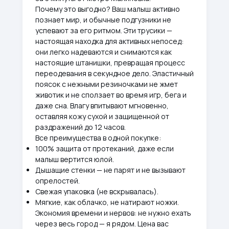
Почему это выгодно? Ваш малыш активно
познает мир, и обычные подгузники не
успевают за его ритмом. Эти трусики —
настоящая находка для активных непосед:
они легко надеваются и снимаются как
настоящие штанишки, превращая процесс
переодевания в секундное дело. Эластичный
поясок с нежными резиночками не жмет
животик и не сползает во время игр, бега и
даже сна. Влагу впитывают мгновенно,
оставляя кожу сухой и защищенной от
раздражений до 12 часов.
Все преимущества в одной покупке:
100% защита от протеканий, даже если
малыш вертится юлой.
Дышащие стенки — не парят и не вызывают
опрелостей.
Свежая упаковка (не вскрывалась).
Мягкие, как облачко, не натирают ножки.
Экономия времени и нервов: не нужно ехать
через весь город — я рядом. Цена вас