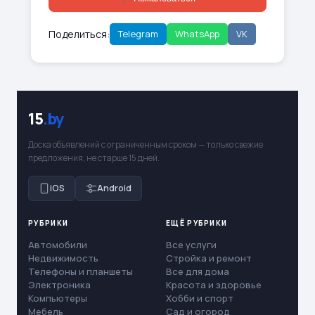
Поделиться:
Telegram
WhatsApp
VK
15
.by
Доска объявлений с ограниченным сроком — только свежие
предложения, не старше 15 дней.
iOS
Android
РУБРИКИ
ЕЩЁ РУБРИКИ
Автомобили
Все услуги
Недвижимость
Стройка и ремонт
Телефоны и планшеты
Все для дома
Электроника
Красота и здоровье
Компьютеры
Хобби и спорт
Мебель
Сад и огород