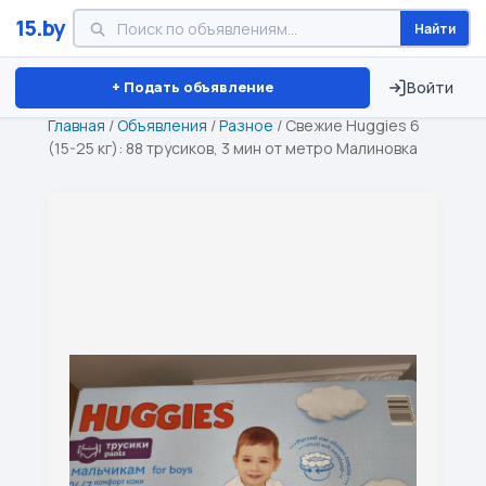
15.by
Найти
Минск
Витебск
Брест
⏱ ТОЛЬКО 15 ДНЕЙ
+ Подать объявление
Войти
Главная
/
Объявления
/
Разное
/
Свежие Huggies 6
(15-25 кг): 88 трусиков, 3 мин от метро Малиновка