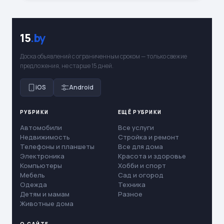
15
.by
Доска объявлений с ограниченным сроком — только свежие
предложения, не старше 15 дней.
iOS
Android
РУБРИКИ
ЕЩЁ РУБРИКИ
Автомобили
Все услуги
Недвижимость
Стройка и ремонт
Телефоны и планшеты
Все для дома
Электроника
Красота и здоровье
Компьютеры
Хобби и спорт
Мебель
Сад и огород
Одежда
Техника
Детям и мамам
Разное
Животные дома