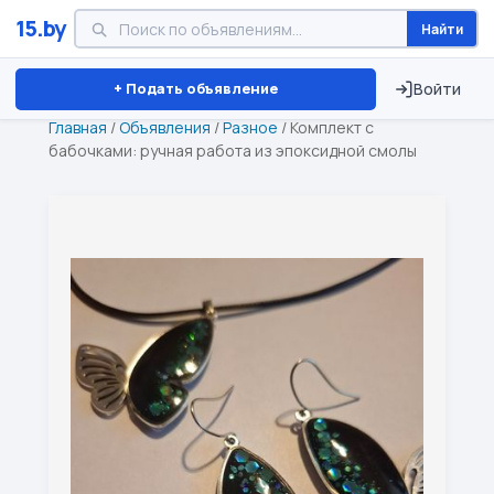
15.by
Найти
Минск
Витебск
Брест
⏱ ТОЛЬКО 15 ДНЕЙ
+ Подать объявление
Войти
Главная
/
Объявления
/
Разное
/
Комплект с
бабочками: ручная работа из эпоксидной смолы