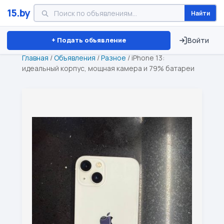
15.by
Найти
Минск
Витебск
Брест
⏱ ТОЛЬКО 15 ДНЕЙ
+ Подать объявление
Войти
Главная
/
Объявления
/
Разное
/
iPhone 13:
идеальный корпус, мощная камера и 79% батареи