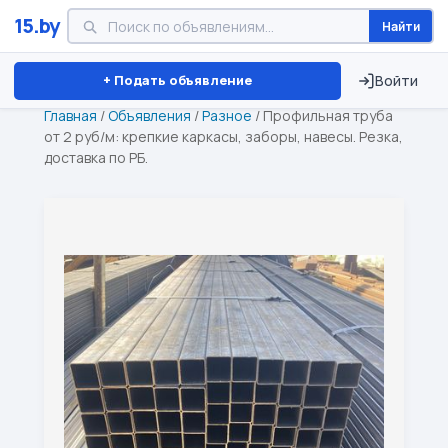
15.by
Найти
Минск
Витебск
Брест
⏱ ТОЛЬКО 15 ДНЕЙ
+ Подать объявление
Войти
Главная
/
Объявления
/
Разное
/
Профильная труба
от 2 руб/м: крепкие каркасы, заборы, навесы. Резка,
доставка по РБ.