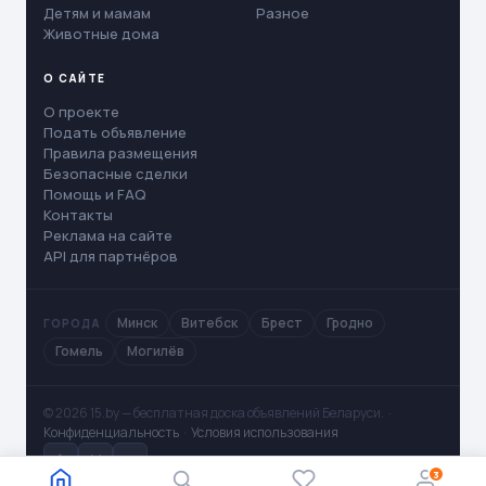
Детям и мамам
Разное
Животные дома
О САЙТЕ
О проекте
Подать объявление
Правила размещения
Безопасные сделки
Помощь и FAQ
Контакты
Реклама на сайте
API для партнёров
Минск
Витебск
Брест
Гродно
ГОРОДА
Гомель
Могилёв
© 2026 15.by — бесплатная доска объявлений Беларуси. ·
Конфиденциальность
·
Условия использования
✈
V
◻
3