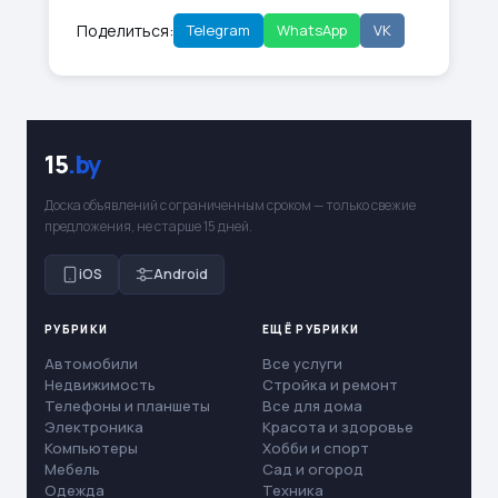
Поделиться:
Telegram
WhatsApp
VK
15
.by
Доска объявлений с ограниченным сроком — только свежие
предложения, не старше 15 дней.
iOS
Android
РУБРИКИ
ЕЩЁ РУБРИКИ
Автомобили
Все услуги
Недвижимость
Стройка и ремонт
Телефоны и планшеты
Все для дома
Электроника
Красота и здоровье
Компьютеры
Хобби и спорт
Мебель
Сад и огород
Одежда
Техника