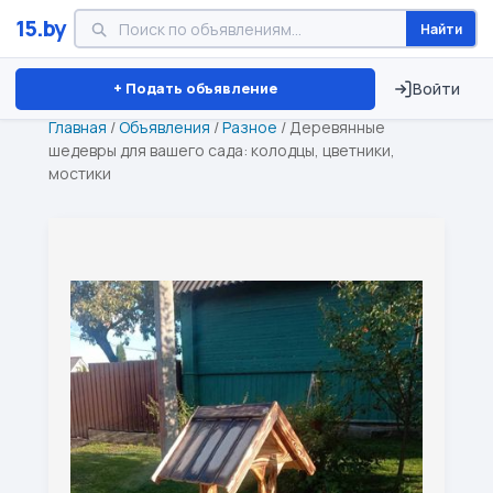
15.by
Найти
Минск
Витебск
Брест
⏱ ТОЛЬКО 15 ДНЕЙ
+ Подать объявление
Войти
Главная
/
Объявления
/
Разное
/
Деревянные
шедевры для вашего сада: колодцы, цветники,
мостики