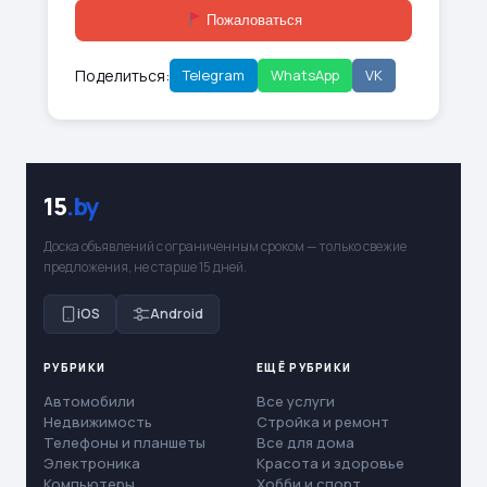
Пожаловаться
Поделиться:
Telegram
WhatsApp
VK
15
.by
Доска объявлений с ограниченным сроком — только свежие
предложения, не старше 15 дней.
iOS
Android
РУБРИКИ
ЕЩЁ РУБРИКИ
Автомобили
Все услуги
Недвижимость
Стройка и ремонт
Телефоны и планшеты
Все для дома
Электроника
Красота и здоровье
Компьютеры
Хобби и спорт