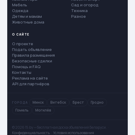
Мебель
Сад и огород
Одежда
Техника
Детям и мамам
Разное
Животные дома
О САЙТЕ
О проекте
Подать объявление
Правила размещения
Безопасные сделки
Помощь и FAQ
Контакты
Реклама на сайте
API для партнёров
Минск
Витебск
Брест
Гродно
ГОРОДА
Гомель
Могилёв
© 2026 15.by — бесплатная доска объявлений Беларуси. ·
Конфиденциальность
·
Условия использования