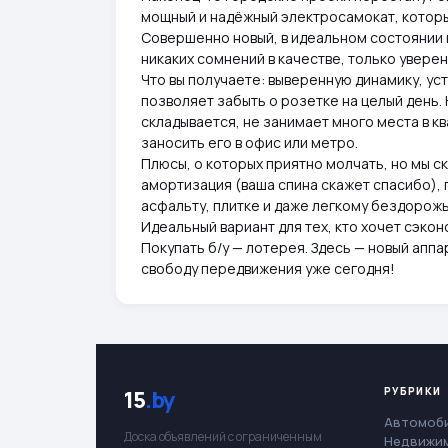
мощный и надёжный электросамокат, который
Совершенно новый, в идеальном состоянии 
никаких сомнений в качестве, только уверен
Что вы получаете: выверенную динамику, уст
позволяет забыть о розетке на целый день. 
складывается, не занимает много места в кв
заносить его в офис или метро.
Плюсы, о которых приятно молчать, но мы ск
амортизация (ваша спина скажет спасибо), 
асфальту, плитке и даже легкому бездорожь
Идеальный вариант для тех, кто хочет сэкон
Покупать б/у — лотерея. Здесь — новый аппа
свободу передвижения уже сегодня!
РУБРИКИ
15
.by
Автомоб
Доска объявлений с ограниченным
Недвижи