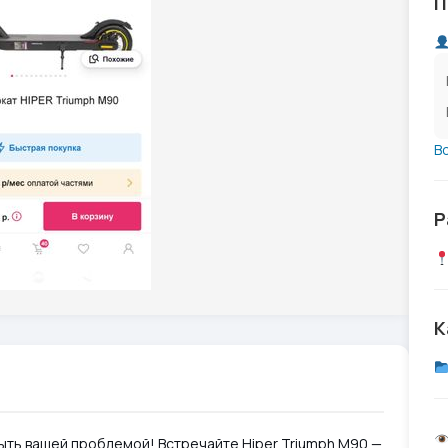
П
В
Р
К
ыть вашей проблемой! Встречайте Hiper Triumph M90 —