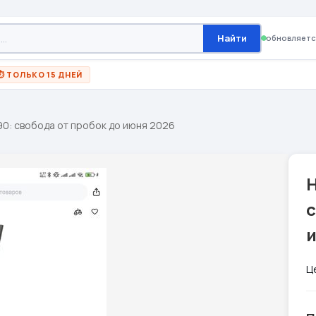
Найти
обновляетс
⏱ ТОЛЬКО 15 ДНЕЙ
90: свобода от пробок до июня 2026
H
с
Ц