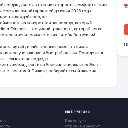
 создан для тех, кто ценит скорость, комфорт и стиль.
и с официальной гарантией до июня 2026 года —
ность в каждой поездке.
ойчивость на поворотах и запас хода, который
Hiper Triumph — это умный транспорт, который легко
артире и весит ровно столько, чтобы без усилий
П
ажем: яркий дизайн, крепкая рама, отличная
понятное управление и быстрый разгон. Проедете по
ю — самокат не подведет.
омить время, деньги на бензине и нервы в пробках.
рат с гарантией. Пишите, забирайте свой шанс на
ЕЩЁ РУБРИКИ
или
Все услуги
мость
Стройка и ремонт