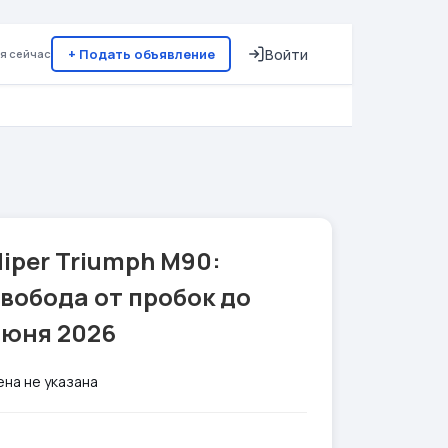
+ Подать объявление
Войти
я сейчас
iper Triumph M90:
вобода от пробок до
июня 2026
ена не указана