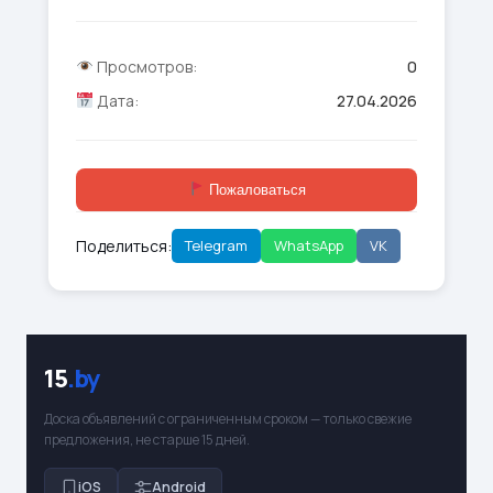
Просмотров:
0
Дата:
27.04.2026
Пожаловаться
Поделиться:
Telegram
WhatsApp
VK
15
.by
Доска объявлений с ограниченным сроком — только свежие
предложения, не старше 15 дней.
iOS
Android