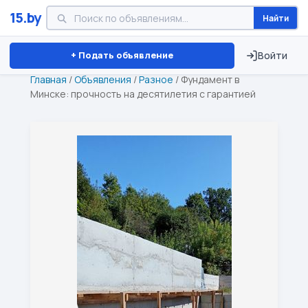
15.by
Найти
Минск
Витебск
Брест
⏱ ТОЛЬКО 15 ДНЕЙ
+ Подать объявление
Войти
Главная
/
Объявления
/
Разное
/
Фундамент в
Минске: прочность на десятилетия с гарантией