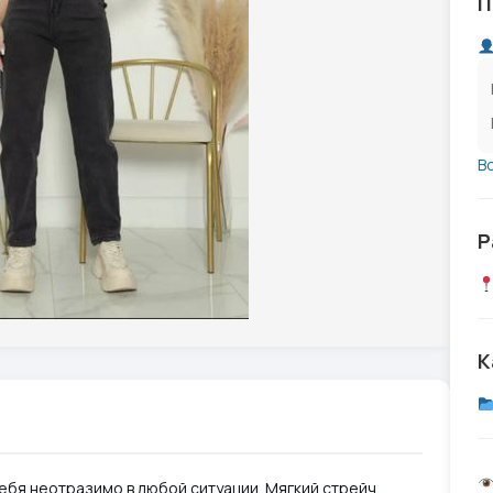
П
В
Р
К
себя неотразимо в любой ситуации. Мягкий стрейч