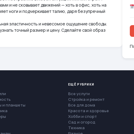
ами и не сковывает движений — хоть в офис, хоть на
няет ноги и подчеркивает талию, даря безупречный
ьная эластичность и невесомое ощущение свободы.
узнать точный размер и цену. Сделайте свой образ
П
ЕЩЁ РУБРИКИ
или
Все услуги
мость
Стройка и ремонт
 и планшеты
Все для дома
ника
Красота и здоровье
еры
Хобби и спорт
Сад и огород
Техника
мамам
Разное