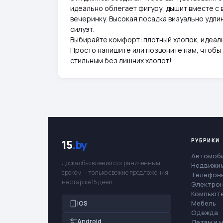
идеально облегает фигуру, дышит вместе с в
вечеринку. Высокая посадка визуально удли
силуэт.
Выбирайте комфорт: плотный хлопок, идеал
Просто напишите или позвоните нам, чтобы 
стильным без лишних хлопот!
РУБРИКИ
15
.by
Автомоб
Доска объявлений с ограниченным
Недвижи
сроком — только свежие предложения,
Телефоны
не старше 15 дней.
Электро
Компьют
Мебель
iOS
Одежда
Android
Детям и 